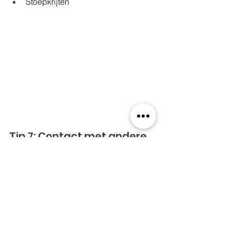
Stoepkrijten
Tip 7: Contact met andere 
ouders
In sommige straten wordt er weinig tot 
niet buiten gespeeld. Dat is best 
zorgelijk. Is dat ook bij jou in de buurt 
het geval? Leg dan contact met ouders 
in de buurt en overleg of jullie de 
kinderen samen kunnen stimuleren om 