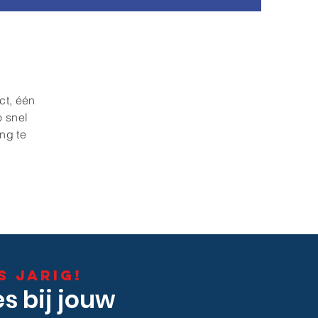
ct, één
o snel
ng te
s jarig!
es bij jouw