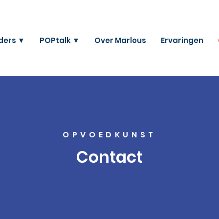
ders ▼
POPtalk ▼
Over Marlous
Ervaringen
OPVOEDKUNST
Contact