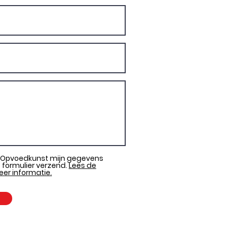
t Opvoedkunst mijn gegevens
t formulier verzend.
Lees de
eer informatie.