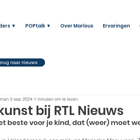
ders ▼
POPtalk ▼
Over Marlous
Ervaringen
erug naar nieuws
eman
3 sep 2024
1 minuten om te lezen
unst bij RTL Nieuws
et beste voor je kind, dat (weer) moet w