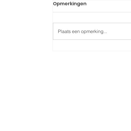
Opmerkingen
Plaats een opmerking...
Opvoedkunst uitgelicht
op indebuurt Ede