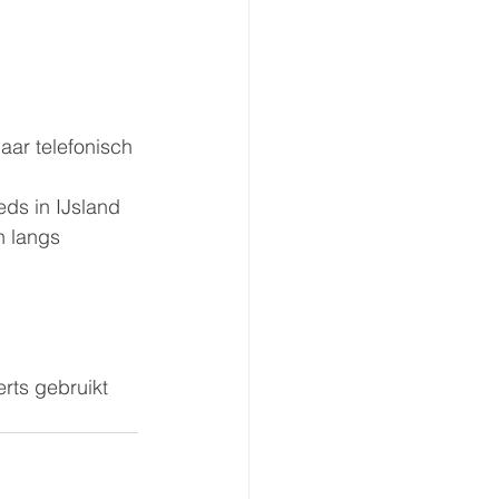
aar telefonisch 
eds in IJsland 
n langs 
rts gebruikt 