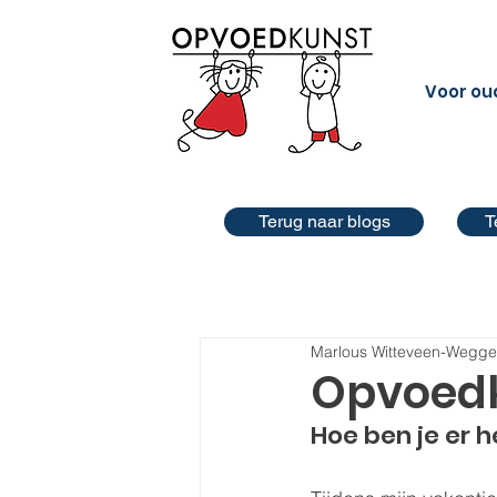
Voor ou
Terug naar blogs
T
Marlous Witteveen-Wegg
Opvoedk
Hoe ben je er h