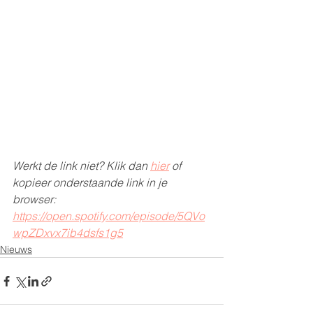
Werkt de link niet? Klik dan 
hier
 of 
kopieer onderstaande link in je 
browser:
https://open.spotify.com/episode/5QVo
wpZDxvx7ib4dsfs1g5
Nieuws