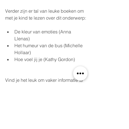
Verder zijn er tal van leuke boeken om 
met je kind te lezen over dit onderwerp:
De kleur van emoties (Anna 
Llenas)     
Het humeur van de bus (Michelle 
Hollaar)
Hoe voel jij je (Kathy Gordon)
Vind je het leuk om vaker informatie te 
ontvangen over kinderen en 
opvoeden? Meld je dan aan voor de 
nieuwsbrief door gratis de beste 
opvoedtips te downloaden. Eén keer 
per maand krijg jij een nieuwsbrief vol 
leuke tips in je postvak. Heb je er 
genoeg, dan kun je altijd opzeggen.