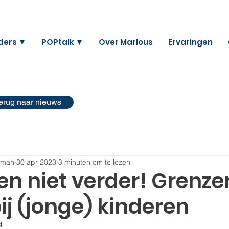
ders ▼
POPtalk ▼
Over Marlous
Ervaringen
erug naar nieuws
eman
30 apr 2023
3 minuten om te lezen
 en niet verder! Grenze
bij (jonge) kinderen
4