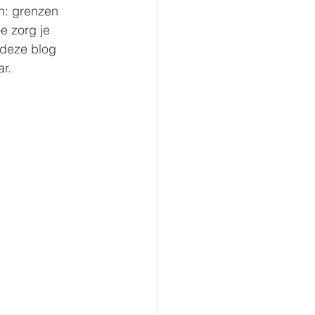
n: grenzen 
e zorg je 
 deze blog 
ar.