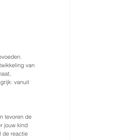
opvoeden. 
twikkeling van 
aat, 
rijk: vanuit 
n tevoren de 
r jouw kind 
 de reactie 