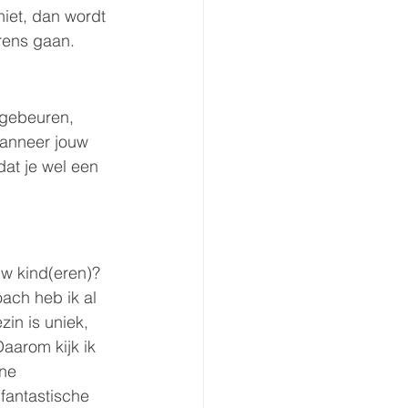
niet, dan wordt 
grens gaan.
 gebeuren, 
Wanneer jouw 
dat je wel een 
uw kind(eren)? 
ach heb ik al 
in is uniek, 
aarom kijk ik 
ne 
fantastische 