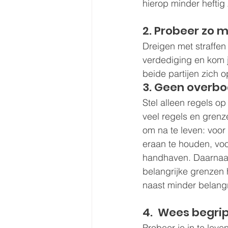
hierop minder heftig 
2. Probeer zo m
Dreigen met straffen
verdediging en kom j
beide partijen zich 
3. Geen overbo
Stel alleen regels op 
veel regels en grenze
om na te leven: voor
eraan te houden, voo
handhaven. Daarnaas
belangrijke grenzen 
naast minder belangr
4.  Wees begri
Probeer je in te leven