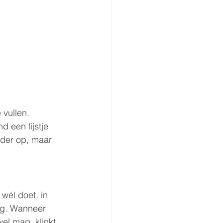
 vullen. 
d een lijstje 
kader op, maar 
 wél doet, in 
ag. Wanneer 
el mag, klinkt 