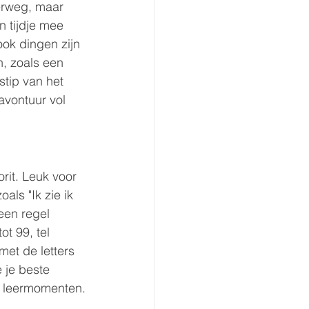
erweg, maar 
n tijdje mee 
ok dingen zijn 
n, zoals een 
stip van het 
vontuur vol 
rit. Leuk voor 
als "Ik zie ik 
een regel 
t 99, tel 
et de letters 
 je beste 
en leermomenten.