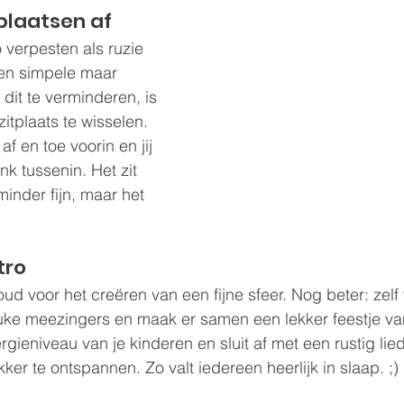
tplaatsen af
 verpesten als ruzie 
en simpele maar 
dit te verminderen, is 
zitplaats te wisselen. 
af en toe voorin en jij 
k tussenin. Het zit 
inder fijn, maar het 
tro
goud voor het creëren van een fijne sfeer. Nog beter: zelf v
euke meezingers en maak er samen een lekker feestje va
gieniveau van je kinderen en sluit af met een rustig lie
kker te ontspannen. Zo valt iedereen heerlijk in slaap. ;)