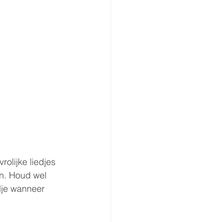
rolijke liedjes 
n. Houd wel 
dje wanneer 