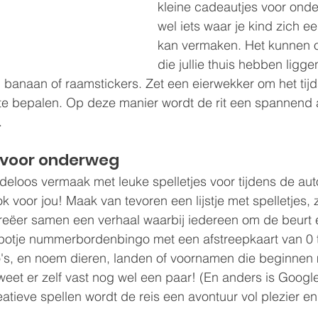
kleine cadeautjes voor ond
wel iets waar je kind zich ee
kan vermaken. Het kunnen o
die jullie thuis hebben ligge
, banaan of raamstickers. Zet een eierwekker om het tijd
te bepalen. Op deze manier wordt de rit een spannend a
.
r voor onderweg
deloos vermaak met leuke spelletjes voor tijdens de auto
 voor jou! Maak van tevoren een lijstje met spelletjes, zo
", creëer samen een verhaal waarbij iedereen om de beurt 
potje nummerbordenbingo met een afstreepkaart van 0 to
's, en noem dieren, landen of voornamen die beginnen m
 weet er zelf vast nog wel een paar! (En anders is Google
eatieve spellen wordt de reis een avontuur vol plezier 