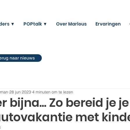
ders ▼
POPtalk ▼
Over Marlous
Ervaringen
erug naar nieuws
eman
28 jun 2023
4 minuten om te lezen
r bijna... Zo bereid je j
autovakantie met kind
3