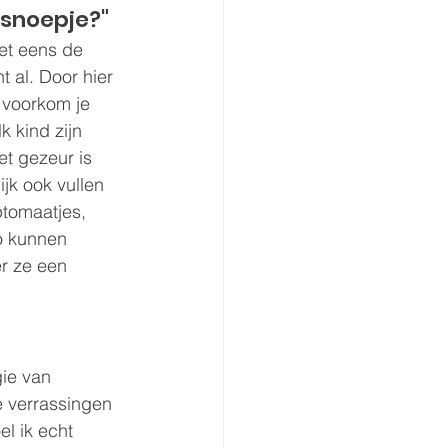
 snoepje?"
et eens de 
t al. Door hier 
 voorkom je 
k kind zijn 
t gezeur is 
ijk ook vullen 
tomaatjes, 
o kunnen 
r ze een 
ie van 
e verrassingen 
el ik echt 