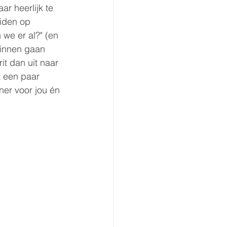
r heerlijk te 
iden op 
we er al?" (en 
zinnen gaan 
it dan uit naar 
t een paar 
ner voor jou én 